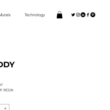
Murals
Technology
DDY
yl
P, RESIN
*