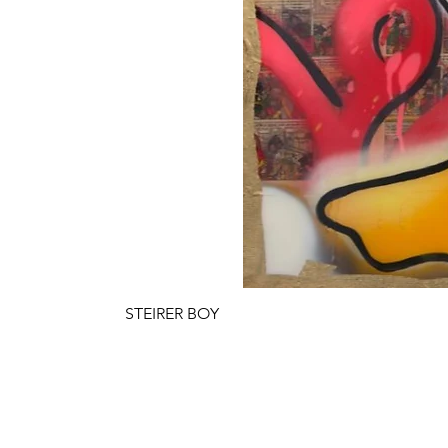
STEIRER BOY
Preis
€ 4.900,00