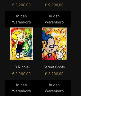
Preis
Preis
€ 3.200,00
€ 9.900,00
In den
In den
Warenkorb
Warenkorb
B Richie
Street Goofy
Preis
Preis
€ 3.900,00
€ 3.200,00
In den
In den
Warenkorb
Warenkorb