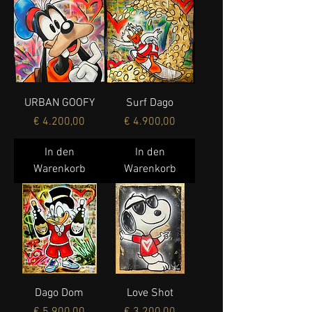
URBAN GOOFY
Surf Dago
Preis
Preis
€ 4.200,00
€ 4.900,00
In den
In den
Warenkorb
Warenkorb
Dago Dom
Love Shot
Preis
Preis
€ 5.900,00
€ 3.200,00