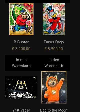
B Buster
Focus Dago
Preis
Preis
€ 3.200,00
€ 8.900,00
In den
In den
Warenkorb
Warenkorb
24K Vader
Dog to the Moon