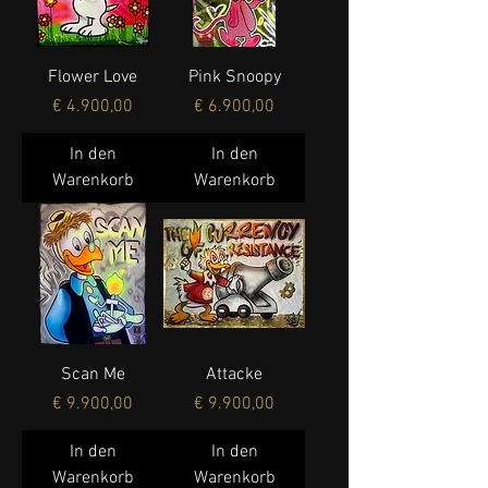
Flower Love
Pink Snoopy
Preis
Preis
€ 4.900,00
€ 6.900,00
In den
In den
Warenkorb
Warenkorb
Scan Me
Attacke
Preis
Preis
€ 9.900,00
€ 9.900,00
In den
In den
Warenkorb
Warenkorb