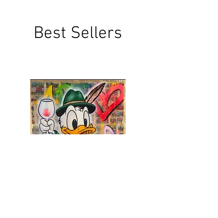
Best Sellers
STEIRER BOY
SNOOPY