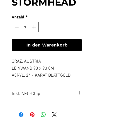
STORMHEAD
Anzahl
*
In den Warenkorb
GRAZ, AUSTRIA
LEINWAND 90 x 90 CM
ACRYL, 24 - KARAT BLATTGOLD,
EPOXIDHARZBESCHICHTUNG
INKL. NFC-CHIP
Inkl. NFC-Chip
Somit ist jedes Kunstwerk
fälschungssicher, handelbar und
einzigartig. Dieses Werk existiert
außerdem auch als NFT.