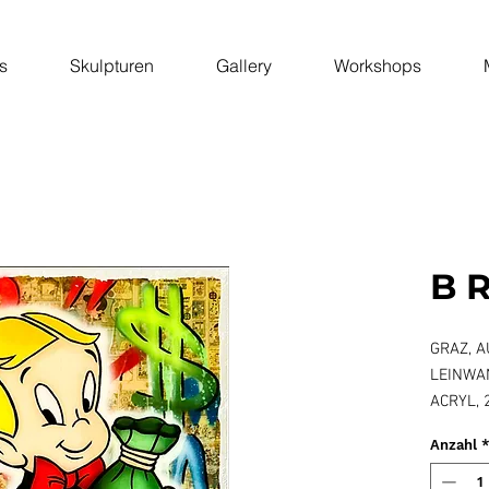
s
Skulpturen
Gallery
Workshops
B R
GRAZ, 
LEINWA
ACRYL, 
EPOXID
Anzahl
INKL. N