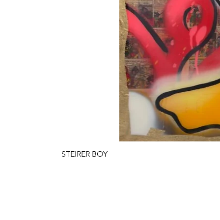
STEIRER BOY
Preis
€ 4.900,00